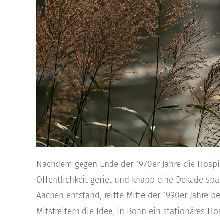
Nachdem gegen Ende der 1970er Jahre die Hospi
Öffentlichkeit geriet und knapp eine Dekade spä
Aachen entstand, reifte Mitte der 1990er Jahre 
Mitstreitern die Idee, in Bonn ein stationäres Ho