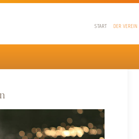
START
DER VEREIN
nn