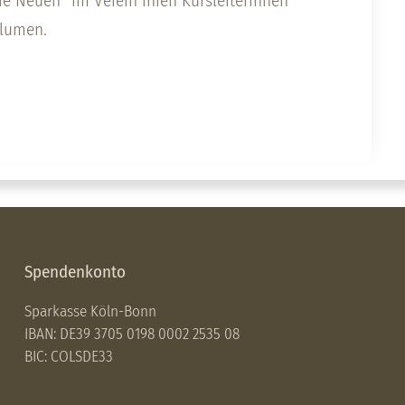
ie Neuen“ im Verein ihren Kursleiterinnen
Blumen.
Spendenkonto
Sparkasse Köln-Bonn
IBAN: DE39 3705 0198 0002 2535 08
BIC: COLSDE33