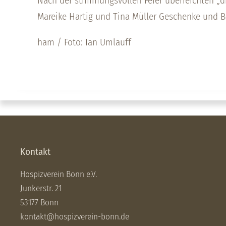
Nach der stimmungsvollen Feier überreichten „d
Mareike Hartig und Tina Müller Geschenke und 
ham / Foto: Ian Umlauff
Kontakt
Hospizverein Bonn e.V.
Junkerstr. 21
53177 Bonn
kontakt@hospizverein-bonn.de