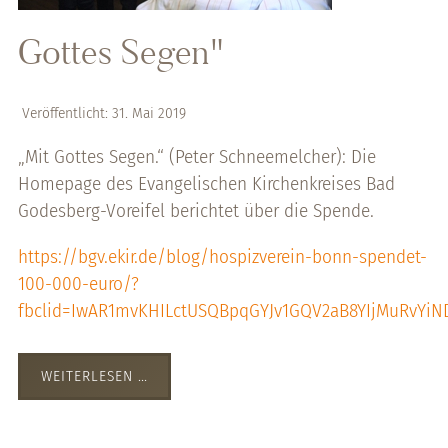
Gottes Segen"
Veröffentlicht: 31. Mai 2019
„Mit Gottes Segen.“ (Peter Schneemelcher): Die
Homepage des Evangelischen Kirchenkreises Bad
Godesberg-Voreifel berichtet über die Spende.
https://bgv.ekir.de/blog/hospizverein-bonn-spendet-
100-000-euro/?
fbclid=IwAR1mvKHILctUSQBpqGYJv1GQV2aB8YIjMuRvYi
WEITERLESEN …